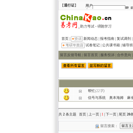
【
通行证
】
首页
|
新闻动态
|
报考指南
|
复试调剂
试卷笔记
|
公共课书籍
|
辅导班
留言反馈导航 |
留言首页
|
服务投诉
|
合作意向
帮忙
(22字)
信号与系统 奥本海姆 麻
共
2
条主题 首页 | 上一页 |
1
| 下一页 | 尾页
20
留言搜索：