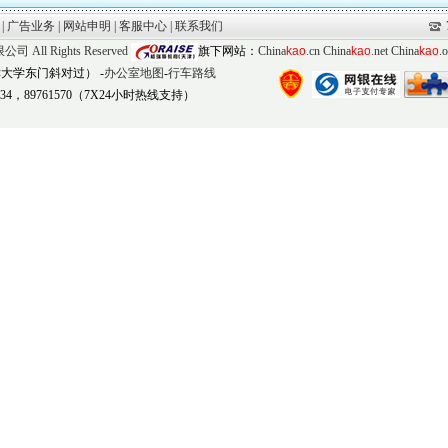
|
广告业务
|
网站申明
|
客服中心
|
联系我们
限公司
All Rights Reserved
旗下网站：
China
kao
.cn
China
kao
.net
China
kao
.
大学东门斜对过） -
办公室地图
-
行车路线
1734，89761570（7X24小时热线支持）