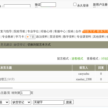
|
复习指导
|
院校导航
|
专业学位
|
经验心得
|
客服中心
|
投稿
|
合作
·
付款方式
·
联系方
|
专业教材
|
学习卡
|
政治资料
|
英语资料
|
数学资料
|
专业课资料
|
其他资料
|
|
意见建议
|
缺货登记
|
切换到留言本方式
留言模式：
游客模式
查看模式：
讨论
发言主题
留言人
回复
caoyuzhu
0
省理工
(58字)
xiaohui_2398
0
条主题/页 转到第
页