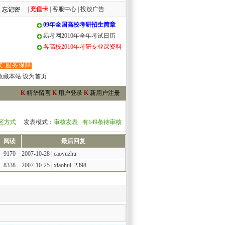
|
充值卡
|
客服中心
|
投放广告
09年全国高校考研招生简章
易考网2010年全年考试日历
各高校2010年考研专业课资料
式
·
服务保障
收藏本站
设为首页
K
精华留言
K
用户登录
K
新用户注册
区方式
发表模式：
审核发表 有149条待审核
阅读
最后回复
9170
2007-10-28
|
caoyuzhu
8338
2007-10-25
|
xiaohui_2398